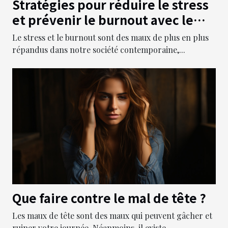
Stratégies pour réduire le stress
et prévenir le burnout avec le
magnétisme
Le stress et le burnout sont des maux de plus en plus
répandus dans notre société contemporaine,...
Que faire contre le mal de tête ?
Les maux de tête sont des maux qui peuvent gâcher et
ruiner votre journée. Néanmoins, il existe...