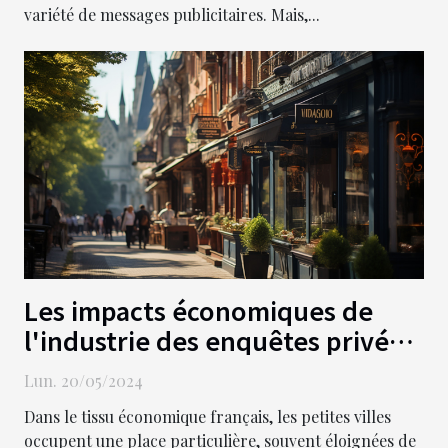
variété de messages publicitaires. Mais,...
Les impacts économiques de
l'industrie des enquêtes privées
sur les petites villes françaises
Lun. 20/05/2024
Dans le tissu économique français, les petites villes
occupent une place particulière, souvent éloignées de