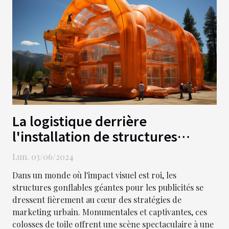
La logistique derrière
l'installation de structures
gonflables géantes pour les
Lun. 03/06/2024
publicités.
Dans un monde où l'impact visuel est roi, les
structures gonflables géantes pour les publicités se
dressent fièrement au cœur des stratégies de
marketing urbain. Monumentales et captivantes, ces
colosses de toile offrent une scène spectaculaire à une