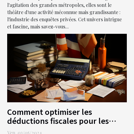
l'agitation des grandes métropoles, elles sont le
théâtre d'une activité méconnue mais grandissante :
l'industrie des enquêtes privées. Cet univers intrigue
et fascine, mais savez-vous...
Comment optimiser les
déductions fiscales pour les
auto-entrepreneurs en 2024
Ven. 03/05/2024