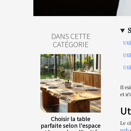
DANS CETTE
CATÉGORIE
Uti
Util
Uti
Il ex
et n’
Ut
Choisir la table
Le ci
parfaite selon l'espace
web
q