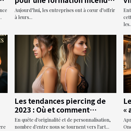
P
dans ses propres locaux ?
Ent
ance
Aujourd’hui, les entreprises ont à cœur d’offrir
cet
.
à leurs...
les.
Les tendances piercing de
Le
2023 : Où et comment
« 
sublimer votre look avec de
En quête d'originalité et de personnalisation,
Apr
nouveaux piercings
ère
nombre d'entre nous se tournent vers l'art...
One