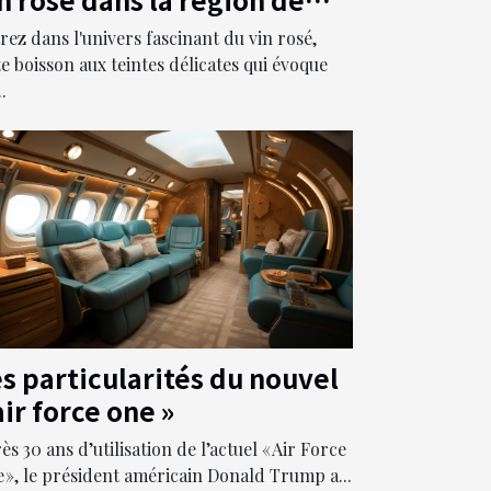
rovence
rez dans l'univers fascinant du vin rosé,
te boisson aux teintes délicates qui évoque
..
s particularités du nouvel
air force one »
ès 30 ans d’utilisation de l’actuel « Air Force
 », le président américain Donald Trump a...