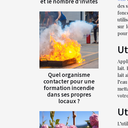
et le nombre d'invités
des s
foncé
utili
sur 
pour
Ut
Appli
lait.
Quel organisme
lait 
contacter pour une
l’ea
formation incendie
mett
dans ses propres
votre
locaux ?
Ut
L’ut