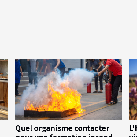
L'
Quel organisme contacter
vi
e
pour une formation incendie