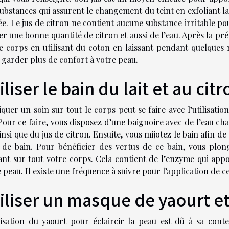
ubstances qui assurent le changement du teint en exfoliant l
e. Le jus de citron ne contient aucune substance irritable pou
ser une bonne quantité de citron et aussi de l’eau. Après la pré
le corps en utilisant du coton en laissant pendant quelques 
 garder plus de confort à votre peau.
iliser le bain du lait et au cit
quer un soin sur tout le corps peut se faire avec l’utilisati
 Pour ce faire, vous disposez d’une baignoire avec de l’eau c
ainsi que du jus de citron. Ensuite, vous mijotez le bain afi
u de bain. Pour bénéficier des vertus de ce bain, vous plo
ant sur tout votre corps. Cela contient de l’enzyme qui appor
 peau. Il existe une fréquence à suivre pour l’application de c
iliser un masque de yaourt e
ilisation du yaourt pour éclaircir la peau est dû à sa con