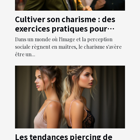
Cultiver son charisme : des
exercices pratiques pour
devenir irrésistible
Dans un monde où l'image et la perception
sociale règnent en maîtres, le charisme s'avère
être un...
Les tendances piercing de