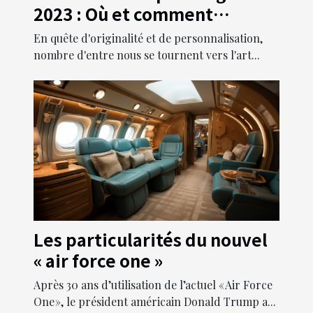
2023 : Où et comment
sublimer votre look avec de
En quête d'originalité et de personnalisation,
nouveaux piercings
nombre d'entre nous se tournent vers l'art...
Les particularités du nouvel
« air force one »
Après 30 ans d’utilisation de l’actuel « Air Force
One », le président américain Donald Trump a...