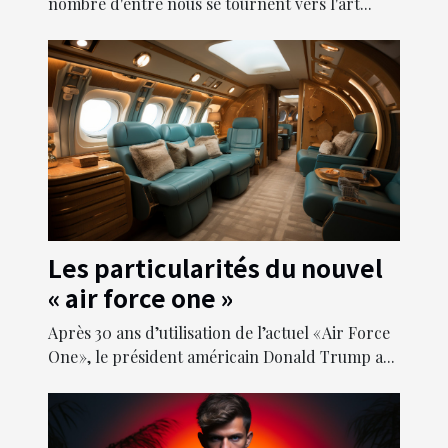
nouveaux piercings
nombre d'entre nous se tournent vers l'art...
Les particularités du nouvel
« air force one »
Après 30 ans d’utilisation de l’actuel « Air Force
One », le président américain Donald Trump a...