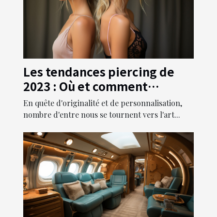
Les tendances piercing de
2023 : Où et comment
sublimer votre look avec de
En quête d'originalité et de personnalisation,
nouveaux piercings
nombre d'entre nous se tournent vers l'art...