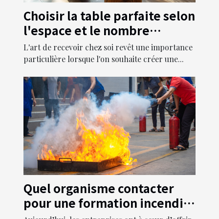
Choisir la table parfaite selon
l'espace et le nombre
d'invités
L'art de recevoir chez soi revêt une importance
particulière lorsque l'on souhaite créer une...
Quel organisme contacter
pour une formation incendie
dans ses propres locaux ?