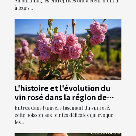
Aujourd’hui, les entreprises ont à cœur d’offrir
à leurs...
L'histoire et l'évolution du
vin rosé dans la région de
Provence
Entrez dans l'univers fascinant du vin rosé,
cette boisson aux teintes délicates qui évoque
les...