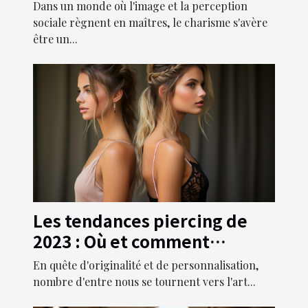
devenir irrésistible
Dans un monde où l'image et la perception
sociale règnent en maîtres, le charisme s'avère
être un...
Les tendances piercing de
2023 : Où et comment
sublimer votre look avec de
En quête d'originalité et de personnalisation,
nouveaux piercings
nombre d'entre nous se tournent vers l'art...